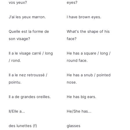
vos yeux?
eyes?
J'ai les yeux marron.
I have brown eyes.
Quelle est la forme de
What's the shape of his
son visage?
face?
Il a le visage carré / long
He has a square / long /
/ rond.
round face.
Il a le nez retroussé /
He has a snub / pointed
pointu.
nose.
Il a de grandes oreilles.
He has big ears.
Il/Elle a...
He/She has...
des lunettes (f)
glasses