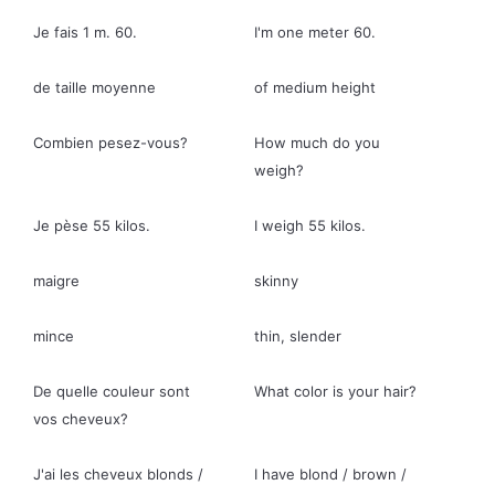
Je fais 1 m. 60.
I'm one meter 60.
de taille moyenne
of medium height
Combien pesez-vous?
How much do you
weigh?
Je pèse 55 kilos.
I weigh 55 kilos.
maigre
skinny
mince
thin, slender
De quelle couleur sont
What color is your hair?
vos cheveux?
J'ai les cheveux blonds /
I have blond / brown /