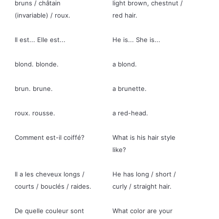
bruns / châtain
light brown, chestnut /
(invariable) / roux.
red hair.
Il est... Elle est...
He is... She is...
blond. blonde.
a blond.
brun. brune.
a brunette.
roux. rousse.
a red-head.
Comment est-il coiffé?
What is his hair style
like?
Il a les cheveux longs /
He has long / short /
courts / bouclés / raides.
curly / straight hair.
De quelle couleur sont
What color are your