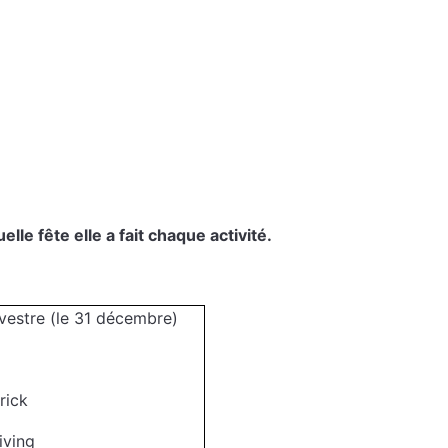
lle fête elle a fait chaque activité.
lvestre (le 31 décembre)
trick
iving