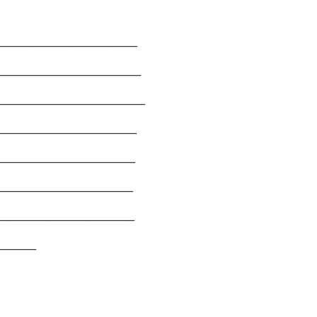
____________________________
_____________________________
______________________________
____________________________
____________________________
___________________________
___________________________
________