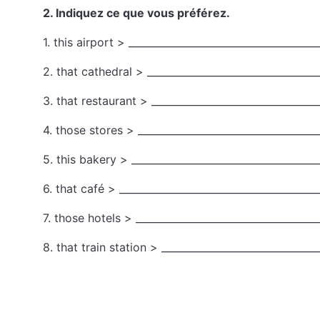
2. Indiquez ce que vous préférez.
1. this airport > ______________________________________
2. that cathedral > __________________________________
3. that restaurant > _________________________________
4. those stores > ____________________________________
5. this bakery > _____________________________________
6. that café > ________________________________________
7. those hotels > _____________________________________
8. that train station > _______________________________