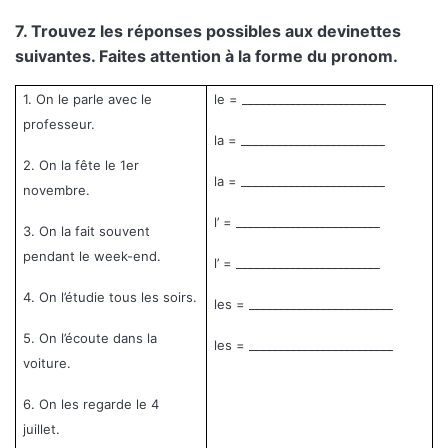
7. Trouvez les réponses possibles aux devinettes
suivantes. Faites attention à la forme du pronom.
1. On le parle avec le
le = ________________________
professeur.
la = ________________________
2. On la fête le 1er
la = ________________________
novembre.
l’ = ________________________
3. On la fait souvent
pendant le week-end.
l’ = ________________________
4. On l’étudie tous les soirs.
les = ________________________
5. On l’écoute dans la
les = ________________________
voiture.
6. On les regarde le 4
juillet.