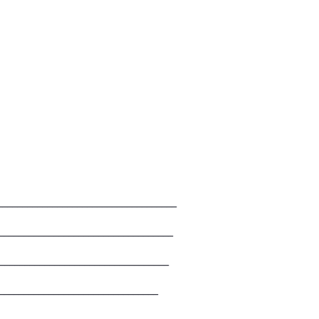
__________________________________
_________________________________
__________________________________
________________________________