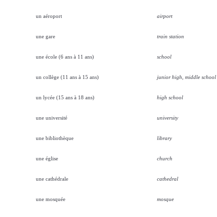
un aéroport
airport
une gare
train station
une école (6 ans à 11 ans)
school
un collège (11 ans à 15 ans)
junior high, middle school
un lycée (15 ans à 18 ans)
high school
une université
university
une bibliothèque
library
une église
church
une cathédrale
cathedral
une mosquée
mosque