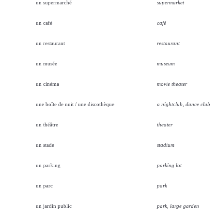
un supermarché
supermarket
un café
café
un restaurant
restaurant
un musée
museum
un cinéma
movie theater
une boîte de nuit / une discothèque
a nightclub, dance club
un théâtre
theater
un stade
stadium
un parking
parking lot
un parc
park
un jardin public
park, large garden