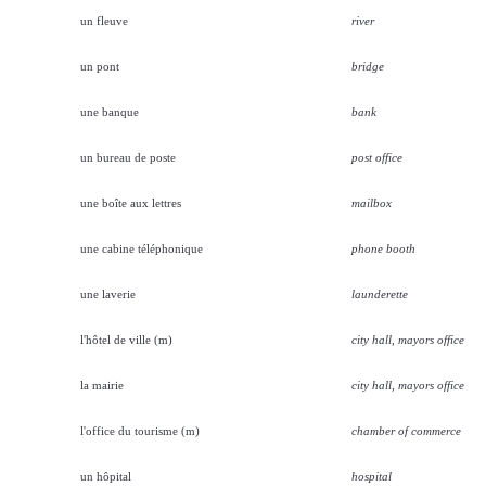
un fleuve
river
un pont
bridge
une banque
bank
un bureau de poste
post office
une boîte aux lettres
mailbox
une cabine téléphonique
phone booth
une laverie
launderette
l'hôtel de ville (m)
city hall, mayors office
la mairie
city hall, mayors office
l'office du tourisme (m)
chamber of commerce
un hôpital
hospital