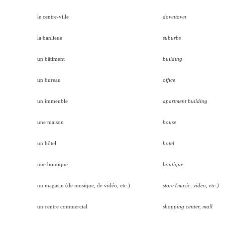
le centre-ville
downtown
la banlieue
suburbs
un bâtiment
building
un bureau
office
un immeuble
apartment building
une maison
house
un hôtel
hotel
une boutique
boutique
un magasin (de musique, de vidéo, etc.)
store (music, video, etc.)
un centre commercial
shopping center, mall