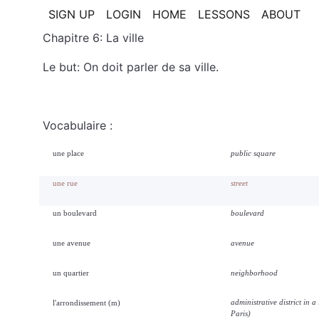
SIGN UP
LOGIN
HOME
LESSONS
ABOUT
Chapitre 6: La ville
Le but: On doit parler de sa ville.
Vocabulaire :
une place
public square
une rue
street
un boulevard
boulevard
une avenue
avenue
un quartier
neighborhood
administrative district in a 
l'arrondissement (m)
Paris)