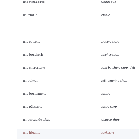
une synagogue
synagogue
un temple
temple
une épicerie
grocery store
une boucherie
butcher shop
une charcuterie
pork butchers shop, deli
un traiteur
deli, catering shop
une boulangerie
bakery
une pâtisserie
pastry shop
un bureau de tabac
tobacco shop
une librairie
bookstore